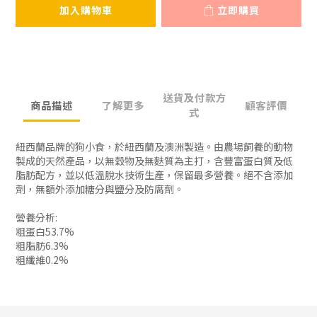
加入購物車
立即購買
送貨及付款方
商品描述
了解更多
顧客評價
式
紐西蘭品牌的狗小食，於紐西蘭及澳洲製造。由農場飼養的動物
製成的天然產品，以無穀物及無麩質為主打，含豐富蛋白質及低
脂肪配方，並以低溫脫水技術生產，保留最多營養。絕不含添加
劑，無額外添加糖分與鹽分及防腐劑。
營養分析:
粗蛋白53.7%
粗脂肪6.3%
粗纖維0.2%