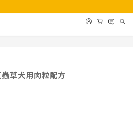
立即購買
 靈芝蟲草犬用肉粒配方