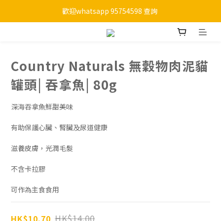
歡迎whatsapp 95754598 查詢 
購物滿HKD 450 免運費
購物滿HKD 450 免運費
Country Naturals 無穀物肉泥貓
罐頭| 吞拿魚| 80g
深海吞拿魚鮮甜美味  
有助保護心臟、腎臟及尿道健康
滋養皮膚，光潤毛髮 
不含卡拉膠 
可作為主食食用
HK$14.00
HK$10.70