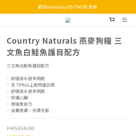
歡迎whatsapp 95754598 查詢 
購物滿HKD 450 免運費
購物滿HKD 450 免運費
Country Naturals 燕麥狗糧 三
文魚白鮭魚護目配方
三文魚白鮭魚護目配方
╴舒緩淚水過多問題
╴含 70%以上動物蛋白質
╴舒緩淚水過多問題
╴保護心臟
╴增強免疫力
╴滋養皮膚，光潤毛髮
HK$218.00