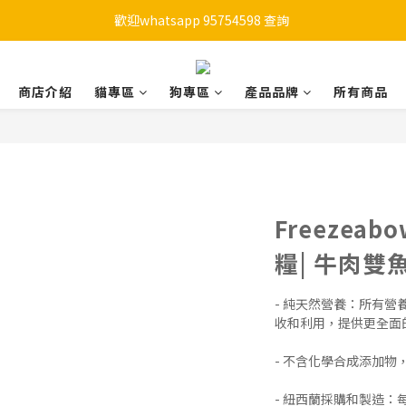
歡迎whatsapp 95754598 查詢 
購物滿HKD 450 免運費
購物滿HKD 450 免運費
商店介紹
貓專區
狗專區
產品品牌
所有商品
Freezea
糧| 牛肉雙魚|
- 純天然營養：所有
收和利用，提供更全面的
- 不含化學合成添加物
- 紐西蘭採購和製造