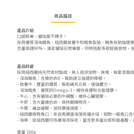
商品描述
產品介紹
口感鮮美，貓咪愛不釋手！
採用優質深海鯖魚、紐西蘭放養牛和鱈魚製造，鯖魚有助強健
含量高達90%，滿足貓咪日常需要，同時搭配多款超級食物，
產品好處
採用紐西蘭純天然食材製成，無人造添加物、無骨、無窒息風
- 深海鯖魚：含維他命D，幫助建立強健的骨骼。
- 放養牛：豐富的鐵質，幫助補充元氣、增強體力。
- 深海鱈魚：優質的Omega-3，維持皮膚和毛髮健康。
- 牛心：含有貓咪必要的牛磺酸，維持心臟健康。
- 牛肝：含大量維他命，保持眼睛明亮。
- 牛腎：補血補腎，加快康復速度。
- 紐西蘭綠唇青口：來自馬爾堡海灣保護水域，相對一般青口含
- 海帶：從紐西蘭可持續海洋採收，富含更多蛋白質和氨基酸
重量 200g