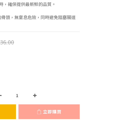
時，確保提供最新鮮的品質。 
中的骨頭，無窒息危險，同時避免阻塞腸道
36.00
立即購買