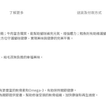
了解更多
送貨及付款方式
骨骼；牛肉富含鐵質，能幫助貓咪補充元氣、增強體力；鱈魚則有助維護
全方位守護貓咪健康，實現美味與健康的完美平衡。
險，給毛孩無負擔的幸福美味。
有更豐富的軟骨素和Omega-3，有助保持關節健康。
，為關節提供營養，幫助修復受損的軟骨組織，加快康復和再生速度。