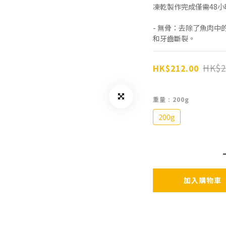
凍乾製作完成僅需48小
- 無骨：去除了魚肉
和牙齒斷裂。
HK$2
HK$212.00
重量
: 200g
200g
加入購物車