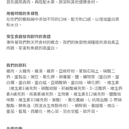
首先選用真肉，再搭配水果、蔬菜和其他健康食材。
用餐時間的多樣性
在他們的餐點碗中添加不同的口味、配方和口感，以增加蛋白質
和水分。
受生食啟發而創作的食譜
秉持著我們對天然食材的概念，我們的無穀物濕糧提供源自真正
肉類、家禽和魚類的高蛋白。
我們的原料
雞肉、火雞肉、雞湯、雞肝、亞麻籽粉、蒙脫石粘土、磷酸二
鈣、蛋製品、豌豆、氯化鉀、胡蘿蔔、鹽、礦物質（蛋白鋅、蛋
白鐵、蛋白銅、蛋白錳、亞硒酸鈉、蛋白鈷、碘化鉀）、維生素
（維生素E補充劑、硝酸硫胺、菸鹼酸補充劑、D-泛酸鈣、維生鈣
素A補充劑、核黃素補充劑、生物素、維生素B12補充劑、鹽酸吡
哆醇、維生素D3補充劑、葉酸）、氯化膽鹼、L-抗壞血酸-2-聚磷
酸酯、鯡魚油（用混合生育酚保存）、朝鮮薊、蔓越莓、南瓜、
番茄、藍莓、西蘭花、捲心菜、羽衣甘藍、歐芹菜。
全面均衡