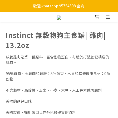
歡迎whatsapp 95754598 查詢 
購物滿HKD 450 免運費
購物滿HKD 450 免運費
Instinct 無穀物狗主食罐| 雞肉|
13.2oz
放養雞肉是第一種原料－富含動物蛋白，有助於打造強健精瘦的
肌肉。
95%雞肉、火雞肉和雞肝；5%蔬菜、水果和其他健康食材；0%
穀物
不含穀物、馬鈴薯、玉米、小麥、大豆、人工色素或防腐劑
美味的麵包口感
美國製造，採用來自世界各地最優質的原料