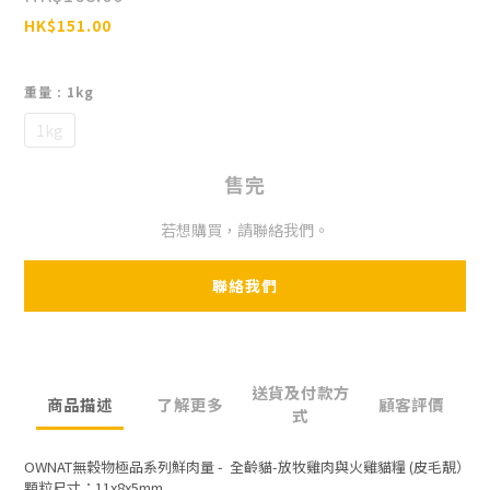
HK$151.00
重量
: 1kg
1kg
售完
若想購買，請聯絡我們。
聯絡我們
送貨及付款方
商品描述
了解更多
顧客評價
式
OWNAT無穀物極品系列鮮肉量 -  全齡貓-放牧雞肉與火雞貓糧 (皮毛靚）
顆粒尺寸：11x8x5mm