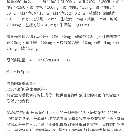
營養添加 (每公斤）：維他命A：25,000IU、維他命D3：1,800IU、維他
命E：425IU、維他命C：100mg、維他命B1：10mg、維他命B2：
20mg、維他命B6：15mg、維他命B12：0.2mg、菸鹼酸（維他命
B3）：50mg、泛酸鈣：25mg、生物素：2mg、葉酸：2mg、膽鹼：
2,400mg、左旋肉鹼：200mg、牛磺酸：2,000mg
微量元素複合物 (每公斤）：鐵：40mg、硫酸銅：5mg、甘胺酸螯合
銅：5mg、氧化鋅：100mg、甘胺酸螯合鋅：10mg、碘：4mg、硒：
0.3mg、錳：52mg
可代謝能量：4190 kcal/kg (NRC 2006)
Made In Spain
最高的營養質量。
以50%鮮肉為主要原料。
高含量的動物食材源性成分，提供豐富狗和貓所需的高蛋白質含量。
低碳水化合物。
OWNAT是西班牙廠商Cotecnica的一個全新品牌，廠房始於1982年，
40年歷史傳承，生產基地位於農業資源和畜牧業極為豐富的地區，鄰近
農場及海岸線。為了讓毛孩都能攝取到優質蛋白質食物，我們製作乾糧
時只用50%新鮮肉類即製+30%脫水肉+20%新鮮蔬果慢煮精製。極品