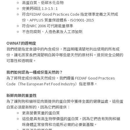
高蛋白質、低碳水化合物
完美鈣磷比 1.3-1.5 : 1
符合FEDIAF Good Practices Code 指定標準定義之天然成
份、APPLUS 質量保證體系 - ISO9001-2015
符合NRC 2006 可代謝能量標準
不含防腐劑、人造色素及人工添加劑
OWNAT的透明度
我們總是指定食譜中的內含成份，而且明確清楚地列出使用的所有成
份，讓毛孩家長們清楚明白其中哪些是天然的原材料。達到完全公開的
可靠性和透明度。
我們如何認為一種成份是天然的？
為了將特定成份視為天然成份，我們遵循 FEDIAF Good Practices
Code（The European Pet Food Industry）指定標準。
新鮮肉類的重要性
為了讓狗狗和貓咪從肉類提供的蛋白質中獲得全面的健康益處，這些蛋
白質必須是新鮮的，因為它們將提供：
更高營養質量的蛋白質
這些是具有高生物學價值的蛋白質，因為它們含有狗狗和貓
咪身體正常發育和功能所必需的必要氨基酸。