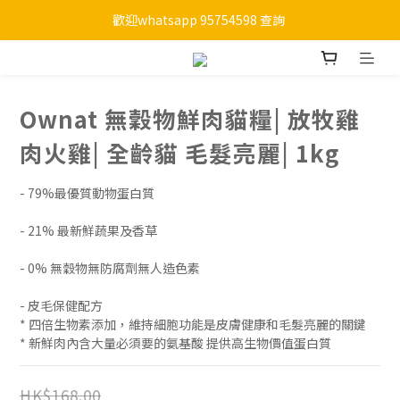
歡迎whatsapp 95754598 查詢 
購物滿HKD 450 免運費
購物滿HKD 450 免運費
Ownat 無穀物鮮肉貓糧| 放牧雞
肉火雞| 全齡貓 毛髮亮麗| 1kg
- 79%最優質動物蛋白質
- 21% 最新鮮蔬果及香草
- 0% 無穀物無防腐劑無人造色素
- 皮毛保健配方
* 四倍生物素添加，維持細胞功能是皮膚健康和毛髮亮麗的關鍵
* 新鮮肉內含大量必須要的氨基酸 提供高生物價值蛋白質
HK$168.00