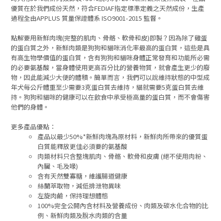
優質在於我們成份天然，符合FEDIAF指定標準定義之天然成份，生產
過程全由APPLUS 質量保證體系 ISO9001-2015 監督。
點解要用新鮮肉塊(完整的肌肉、骨骼、軟骨和皮)即製？因為除了雞蛋
的蛋白質之外，新鮮肉類是狗狗和貓咪消化率最高的蛋白質，這些是具
有高生物學價值的蛋白質，含有狗狗和貓咪身體正常發育和功能所必需
的必要氨基酸，當身體使用更高百分比的營養物質，就會產生更少的廢
物，因此能減少大便的體積。簡單而言，我們可以說維持狀態的中型成
年犬每公斤體重至少需要3克蛋白質去維持，貓就需要5克蛋白質去維
持。狗狗和貓咪的健康可以在飲食中承受極高量的蛋白質，而不會傷害
他們的身體。
更多產品優點：
產品以最少50%*新鮮肉塊為原材料，新鮮肉所帶來的優質蛋
白質能釋放更佳必須要的氨基酸
肉類材料只含整塊肌肉、骨骼、軟骨和皮膚 (絕不使用肉粉、
內臟、毛及喙)
含有天然雙寡糖，維護腸道健康
絲蘭萃取物，減低排泄物異味
左旋肉鹼，保持理想體態
100%完全公開內含材料及營養成份、肉類及碳水化合物的比
例、新鮮肉類及脫水肉類的含量