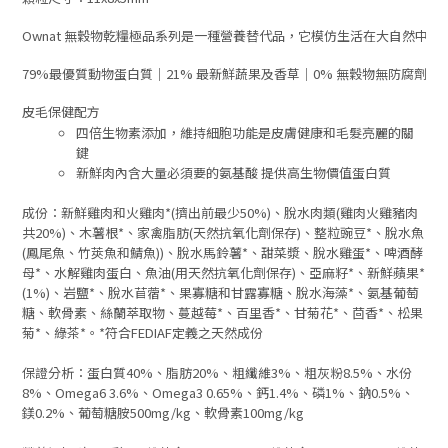
Ownat 無穀物乾糧極品系列是一種營養替代品，它模仿生活在大自然
79%最優質動物蛋白質｜21% 最新鮮蔬果及香草｜0% 無穀物無防腐劑無
皮毛保健配方
四倍生物素添加，維持細胞功能是皮膚健康和毛髮亮麗的關
鍵
新鮮肉內含大量必須要的氨基酸 提供高生物價值蛋白質
成份：新鮮雞肉和火雞肉*(擠出前最少50%)、脫水肉類(雞肉火雞豬肉
共20%)、木薯根*、家禽脂肪(天然抗氧化劑保存)、整粒豌豆*、脫水魚
(鳳尾魚、竹莢魚和鯖魚))、脫水馬鈴薯*、甜菜漿、脫水雞蛋*、啤酒酵
母*、水解雞肉蛋白、魚油(用天然抗氧化劑保存)、亞麻籽*、新鮮蘋果*
(1%)、岩鹽*、脫水苜蓿*、果寡糖和甘露寡糖、脫水海藻*、氨基葡萄
糖、軟骨素、絲蘭萃取物、蔓越莓*、百里香*、甘菊花*、茴香*、松果
菊*、綠茶*。*符合FEDIAF定義之天然成份
保證分析：蛋白質40%、脂肪20%、粗纖維3%、粗灰粉8.5%、水份
8%、Omega6 3.6%、Omega3 0.65%、鈣1.4%、磷1%、鈉0.5%、
鎂0.2%、葡萄糖胺500mg/kg、軟骨素100mg/kg