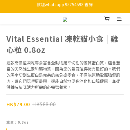
歡迎whatsapp 95754598 查詢 
購物滿HKD 450 免運費
購物滿HKD 450 免運費
Vital Essential 凍乾貓小食 | 雞
心粒 0.8oz
這款高價值凍乾零食富含全動物屠宰切割的優質蛋白質，蘊含豐
富的天然維生素和礦物質，因為您的愛寵值得擁有最好的。我們
的屠宰切割生蛋白是完美的無負擔零食，不僅能幫助愛寵強健肌
肉，讓它們玩得更盡興，還能自然地促進消化和口腔健康，並提
供維持貓咪活力所需的必需營養素。
HK$88.00
HK$79.00
重量
: 0.8oz