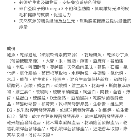
必須維生素及礦物質，支持免疫系統的健康
來自亞麻子的Omega 3 不飽和脂肪酸，幫助維持光澤的皮
毛和健康的皮膚，促進活力
天然來源的膳食纖維及益生元，幫助腸道健康並提供最佳的
能量
成份
鮭魚，乾燥鮭魚（硫酸軟骨素的來源），乾燥鯡魚， 乾燥沙丁魚
（葡萄糖胺來源），大麥，米，雞脂，燕麥，亞麻籽，蕃茄纖
維，南瓜，啤酒酵母，蔓越莓，天然魚肉風味，蘋果，石榴，氯
化鉀，氯化膽鹼，菊苣根萃取物，水解酵母，牛磺酸，氯化鈣，
木瓜，藍莓，維生素E，鋅蛋白，混合生育氛保持新鮮， 硫酸鋅，
碳酸鈣，菸酸，鐵蛋白，硫酸鐵，維生素A，乾海帶，斯蘭根萃取
物，維生素C，硫酸銅，硫胺單硝酸鹽，銅蛋白，肉桂，茴香，薄
荷，錳蛋白，硫酸錳，D泛酸鈣， 亞硒酸鈉，乾腸球菌發酵產
品，鹽酸吡哆醇，核黃素，乾桿菌發酵產品，生物素，維生素
D3，乾乳酸桿菌發酵產品，乾鏈球菌發酵產品，碘酸鈣，維生素
B12，葉酸，乾地衣芽孢桿菌發酵產品， 乾枯草桿菌發酵產品，
乾米麴菌發酵產品，乾木霉素發酵產品，乾酒麴菌發酵產品，乾
嗜乳酸桿菌發酵產品，乾乳酸桿菌發酵產品，迷迭香萃取物，綠
茶萃取物，薄荷萃取物。