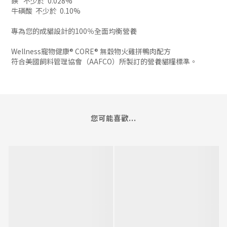
鎂
不少於
0.028%
牛磺酸
不少於
0.10%
專為您的成貓設計的100％全面均衡營養
Wellness寵物健康® CORE® 無穀物火雞拼鴨肉配方
符合美國飼料管理協會（AAFCO）所製訂的營養貓糧標準。
您可能喜歡...