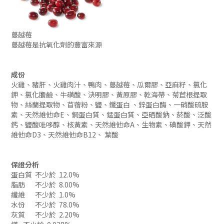
蔓越莓
蔓越莓是抗氧化劑的豐富來源
成份
火雞、豬肝、火雞肉汁、鴨肉、蔓越莓、瓜爾膠、亞麻籽、氯化
鉀、氯化膽鹼、牛磺酸、決明膠、黃原膠、乾海帶、菊苣根提取
物、絲蘭提取物、苜蓿粉、鹽、鐵蛋白 、鋅蛋白酶、一硝酸硫胺
素、天然維他命E、銅蛋白質、錳蛋白質、亞硒酸鈉、菸酸、泛酸
鈣、鹽酸吡哆醇、核黃素、天然維他命A、生物素、碘酸鉀、天然
維他命D3、天然維他命B12、 葉酸
保證分析
蛋白質
不少於
12.0%
脂肪
不少於
8.00%
纖維
不少於
1.0%
水份
不少於
78.0%
灰質
不少於
2.20%