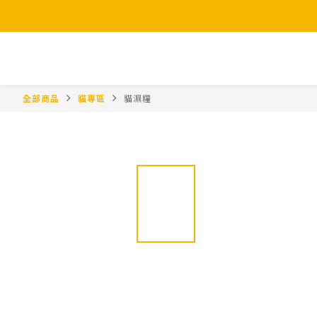
全部商品
貓專區
貓濕糧