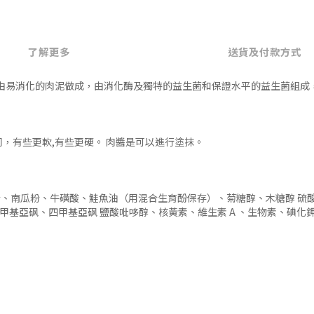
了解更多
送貨及付款方式
ive Health是由易消化的肉泥做成，由消化酶及獨特的益生菌和保證水平的
，有些更軟,有些更硬。 肉醬是可以進行塗抹。
、南瓜粉、牛磺酸、鮭魚油（用混合生育酚保存）、菊糖醇、木糖醇 硫
亞砜、四甲基亞砜 鹽酸吡哆醇、核黃素、維生素 A 、生物素、碘化鉀、維