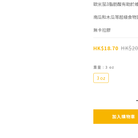
歐米茄3脂肪酸有助於
南瓜和木瓜等超級食物
無卡拉膠
HK$20
HK$18.70
重量
: 3 oz
3 oz
加入購物車