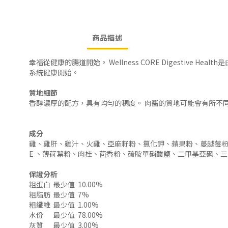
商品描述
幸福從健康的腸道開始。 Wellness CORE Digest
系統健康開始。
質地細節
香醇濃厚的配方，具有均勻的稠度。 肉醬的質地可能會有所不同
成分
雞、雞肝、雞汁、火雞、亞麻籽粉、氯化鉀、蘋果粉、蔓越莓粉
E 、薄荷葉粉、肉桂、茴香粉、硫胺單硝酸鹽、二甲基亞砜、三甲基
保證分析
粗蛋白
最少值
10.00%
粗脂肪
最少值
7%
粗纖維
最少值
1.00%
水份
最少值
78.00%
灰質
最少值
3.00%