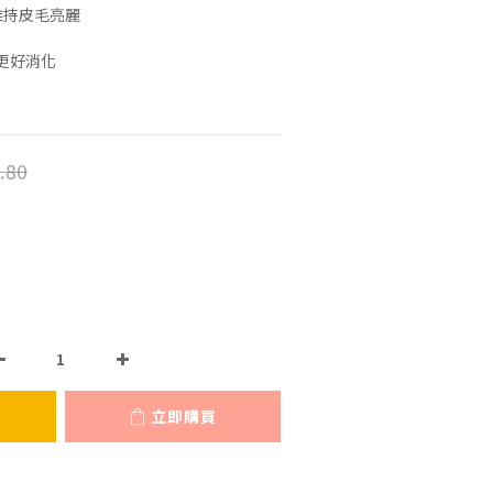
維持皮毛亮麗
更好消化
.80
立即購買