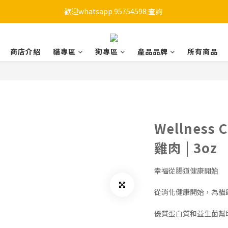
歡迎whatsapp 95754598 查詢 
購物滿HKD 450 免運費
購物滿HKD 450 免運費
商店介紹
貓專區
狗專區
產品品牌
所有商品
Wellness
雞肉 | 3oz
幸福從腸道健康開始
從消化健康開始，為貓
優質蛋白質和益生菌幫